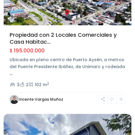
Propiedad con 2 Locales Comerciales y
Casa Habitac...
195.000.000
$
Ubicada en pleno centro de Puerto Aysén, a metros
del Puente Presidente Ibáñez, de Unimarc y rodeada
...
Sector
2
3
2
102 m
Centro
de
Vicente Vargas Muñoz
Aysén
,
Aysén
Venta