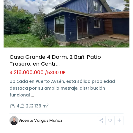
Casa Grande 4 Dorm. 2 Bañ. Patio
Trasero, en Centr...
216.000.000
$
/5300 UF
Ubicada en Puerto Aysén, esta sólida propiedad
destaca por su amplio metraje, distribución
funcional
...
Sector
2
4
2
139 m
Centro
de
Vicente Vargas Muñoz
Aysén
,
Aysén