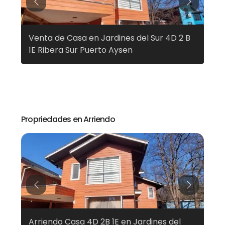
Previous
Next
Venta de Casa en Jardines del Sur 4D 2 B
Ven
1E Ribera Sur Puerto Aysen
Pue
Propriedades en Arriendo
Previous
Next
a
Arriendo Casa 4D 2B 1E en Jardines del
Arr