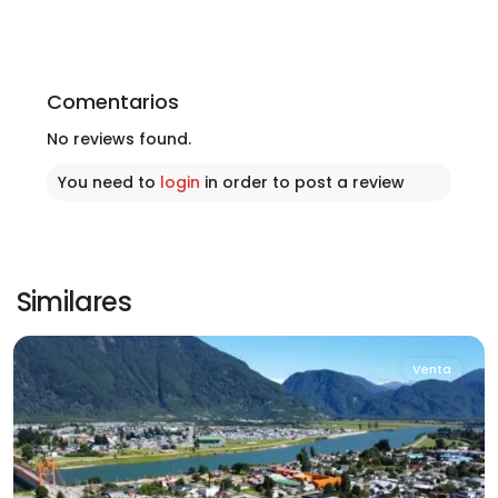
Comentarios
No reviews found.
You need to
login
in order to post a review
Sector
Centro
de
Aysén
,
Similares
Aysén
Venta