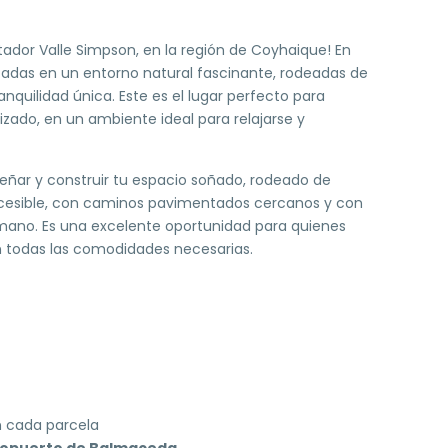
tador Valle Simpson, en la región de Coyhaique! En
adas en un entorno natural fascinante, rodeadas de
nquilidad única. Este es el lugar perfecto para
zado, en un ambiente ideal para relajarse y
señar y construir tu espacio soñado, rodeado de
accesible, con caminos pavimentados cercanos y con
a mano. Es una excelente oportunidad para quienes
on todas las comodidades necesarias.
 cada parcela
ropuerto de Balmaceda