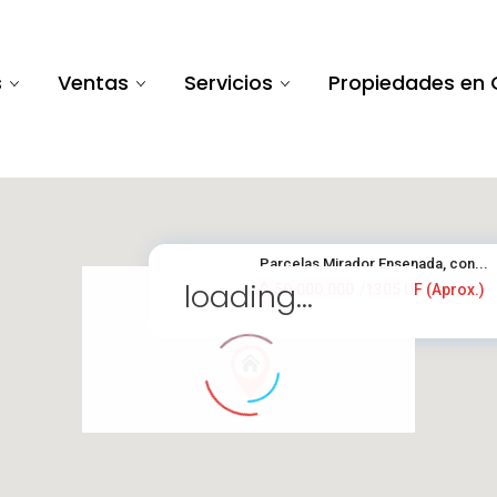
s
Ventas
Servicios
Propiedades en 
Parcelas Mirador Ensenada, con...
loading...
$
50.000.000
/1305 UF (Aprox.)
·
·