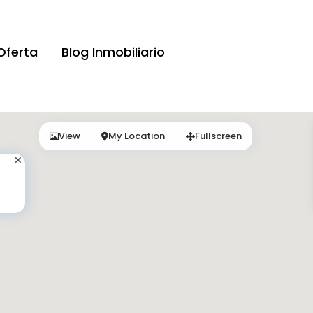
Oferta
Blog Inmobiliario
View
My Location
Fullscreen