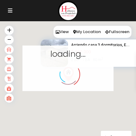
View
My Location
Fullscreen
Arriendo casa 3 dormitorios, E...
loading...
$
500.000
2
2 BD
1 BA
60 m
·
·