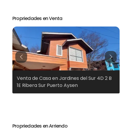
Propriedades en Venta
Previous
Next
Venta de Casa en Jardines del Sur 4D 2 B
Ven
1E Ribera Sur Puerto Aysen
Pue
Propriedades en Arriendo