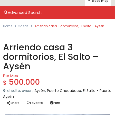
close map
Advanced Search
Home
Casas
Arriendo casa 3 dormitorios, El Salto – Aysén
Arriendos
Casas
Arriendo casa 3
dormitorios, El Salto –
Aysén
Por Mes
500.000
$
el salto, aysen,
Aysén
,
Puerto Chacabuco
,
El Salto - Puerto
Aysén
Share
Favorite
Print