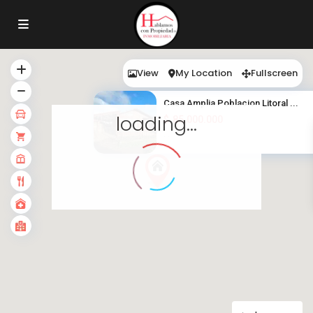
View
My Location
Fullscreen
Casa Amplia Poblacion Litoral ...
loading...
$
85.000.000
·
·