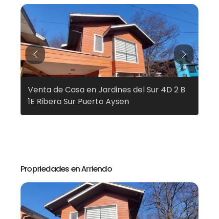
Previous
Next
Venta de Casa en Jardines del Sur 4D 2 B
Ven
1E Ribera Sur Puerto Aysen
Pue
Propriedades en Arriendo