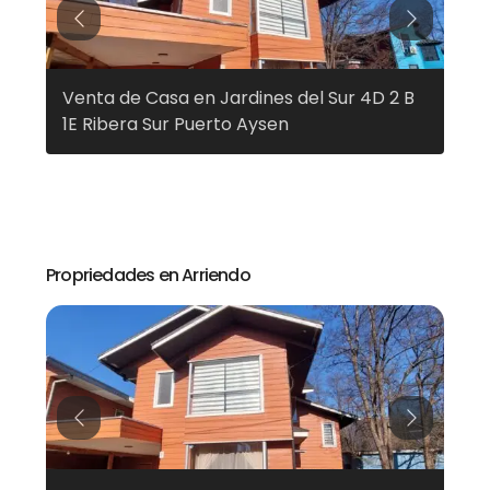
Previous
Next
Venta de Casa en Jardines del Sur 4D 2 B
Ven
1E Ribera Sur Puerto Aysen
Pue
Propriedades en Arriendo
Previous
Next