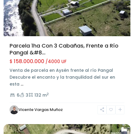
Parcela 1ha Con 3 Cabañas, Frente a Río
Pangal &#8...
158.000.000
$
/4000 UF
Venta de parcela en Aysén frente al río Pangal
Descubre el encanto y la tranquilidad del sur en
esta
...
2
6
3
132 m
Sector
Pangal
Vicente Vargas Muñoz
Bajo
,
Aysén
Venta