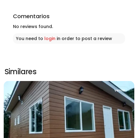
Comentarios
No reviews found.
Sector
You need to
login
in order to post a review
Pangal
Bajo
,
Sector
Río
Pangal
,
Similares
Aysén
Venta