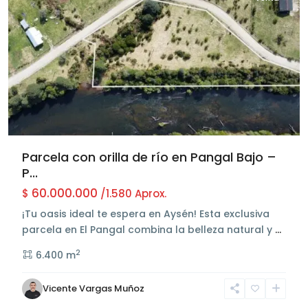
Parcela con orilla de río en Pangal Bajo –
P...
60.000.000
$
/1.580 Aprox.
¡Tu oasis ideal te espera en Aysén! Esta exclusiva
parcela en El Pangal combina la belleza natural y
...
2
6.400 m
Sector
Pangal
Vicente Vargas Muñoz
Bajo
,
Aysén