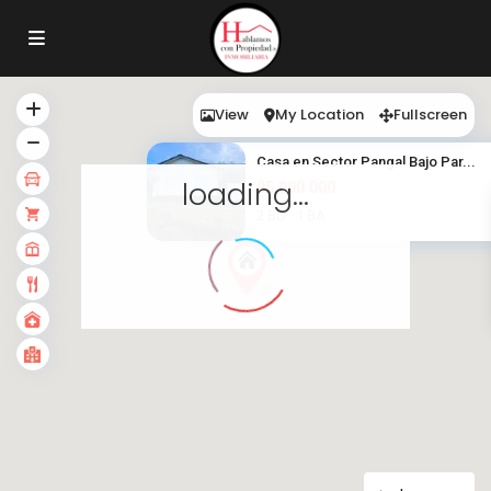
View
My Location
Fullscreen
Casa en Sector Pangal Bajo Par...
loading...
95.000.000
2 BD
1 BA
·
·