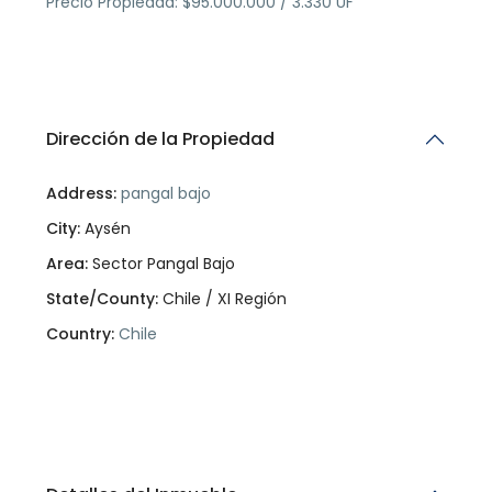
Precio Propiedad: $95.000.000 / 3.330 UF
Dirección de la Propiedad
Address:
pangal bajo
City:
Aysén
Area:
Sector Pangal Bajo
State/County:
Chile / XI Región
Country:
Chile
Open In Google Maps