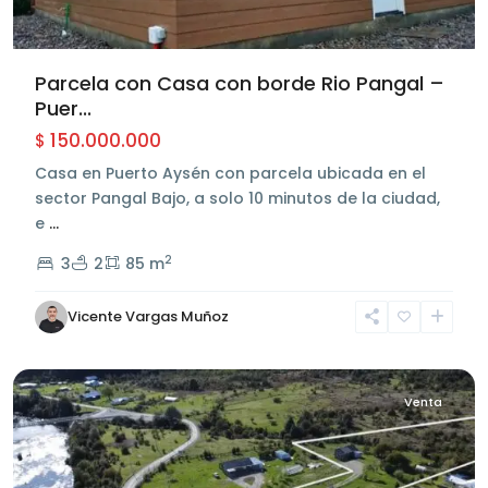
Parcela con Casa con borde Rio Pangal –
Puer...
150.000.000
$
Casa en Puerto Aysén con parcela ubicada en el
sector Pangal Bajo, a solo 10 minutos de la ciudad,
e
...
2
3
2
85 m
Sector
Pangal
Vicente Vargas Muñoz
Bajo
,
Aysén
Venta