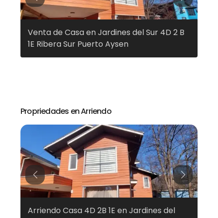
Previous
Next
Venta de Casa en Jardines del Sur 4D 2 B
Ven
1E Ribera Sur Puerto Aysen
Pue
Propriedades en Arriendo
Previous
Next
a
Arriendo Casa 4D 2B 1E en Jardines del
Arr