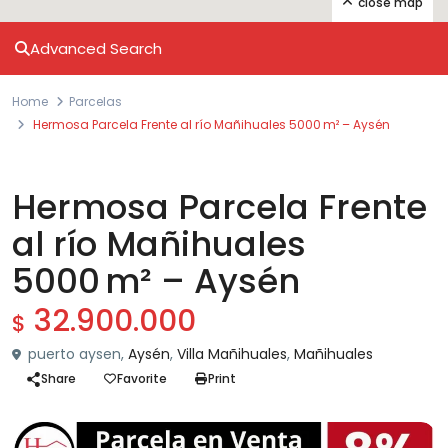
close map
Advanced Search
Home
Parcelas
Hermosa Parcela Frente al río Mañihuales 5000 m² – Aysén
Venta
Parcelas
Hermosa Parcela Frente
al río Mañihuales
5000 m² – Aysén
32.900.000
$
puerto aysen,
Aysén
,
Villa Mañihuales
,
Mañihuales
Share
Favorite
Print